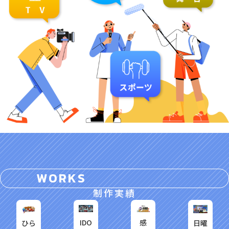
W
O
R
K
S
制作実績
IDO
感
「令
日曜