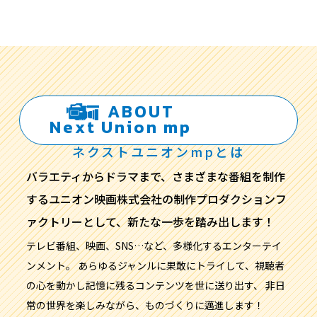
A
B
O
U
T
N
e
x
t
U
n
i
o
n
m
p
ネクストユニオンmpとは
バラエティからドラマまで、さまざまな番組を制作
するユニオン映画株式会社の制作プロダクションフ
ァクトリーとして、新たな一歩を踏み出します！
テレビ番組、映画、SNS…など、多様化するエンターテイ
ンメント。 あらゆるジャンルに果敢にトライして、視聴者
の心を動かし記憶に残るコンテンツを世に送り出す、 非日
常の世界を楽しみながら、ものづくりに邁進します！