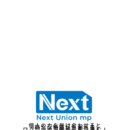
個人の力を掛け合わせると
新たな物語が生まれる
ワクワクの可能性に突き進む！