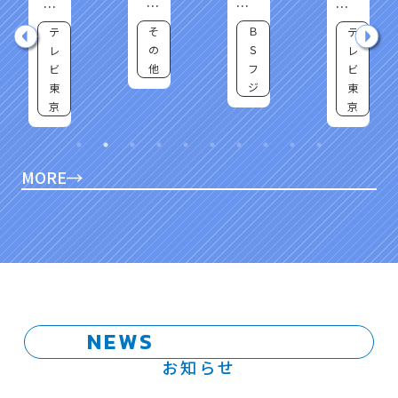
L
動！
和サ
ビッ
OF
大相
スペ
グバ
そ
Ｂ
Ｂ
テ
THE
撲が
ンス
ラエ
の
Ｓ
Ｓ
レ
DEA
っぷ
劇
ティ
他
フ
日
ビ
D～
り総
場
異常
ジ
テ
東
あな
見
「旅
気象
たの
人検
レ
ＳＯ
京
隣は
視官
Ｓ！
死に
道場
どう
まし
修
なる
た～
作」
MORE
ニッ
和
ポン
歌山
の気
県
候天
南紀
気の
勝浦
プロ
温泉
にギ
殺人
モン
事件
を直
撃
N
E
W
S
SP
お知らせ